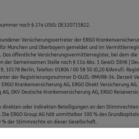
snummer nach § 27a UStG: DE320715822.
gebundener Versicherungsvertreter der ERGO Krankenversicheru
 für München und Oberbayern gemeldet und im Vermittlerregist
as öffentliche Versicherungsvermittlerregister, bei dem die 
on der Gemeinsamen Stelle nach § 11a Abs. 1 GewO: DIHK | Deu
, 10178 Berlin, Telefon: 01806 / 00 58 50 (0,20 €/Anruf). Regis
nter der Registrierungsnummer D-GUZL-9MVR8-34. Derzeit Ve
: ERGO Krankenversicherung AG, ERGO Direkt Versicherung AG
g AG, DKV Deutsche Krankenversicherung AG, ERGO Reiseversi
e direkten oder indirekten Beteiligungen an den Stimmrechten
Die ERGO Group AG hält unmittelbar 100 % des Grundkapitals
 % der Stimmrechte an dieser Gesellschaft.
pflichtend an folgenden außergerichtlichen Schlichtungsstelle