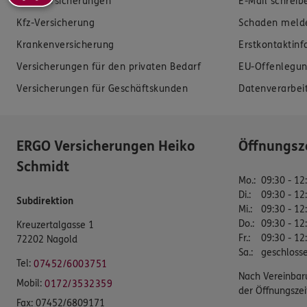
Zahnversicherungen
E-Mail schreib
Kfz-Versicherung
Schaden meld
Krankenversicherung
Erstkontaktin
Versicherungen für den privaten Bedarf
EU-Offenlegun
Versicherungen für Geschäftskunden
Datenverarbei
ERGO Versicherungen Heiko
Öffnungsz
Schmidt
Mo.
:
09:30 - 12
Di.
:
09:30 - 12
Subdirektion
Mi.
:
09:30 - 12
Do.
:
09:30 - 12
Kreuzertalgasse 1
Fr.
:
09:30 - 12
72202 Nagold
Sa.
:
geschloss
Tel:
07452/6003751
Nach Vereinbar
Mobil:
0172/3532359
der Öffnungszei
Fax:
07452/6809171