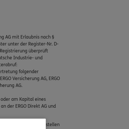
ng AG mit Erlaubnis nach §
er unter der Register-Nr. D-
Registrierung überprüft
tsche Industrie- und
terabruf:
rtretung folgender
, ERGO Versicherung AG, ERGO
cherung AG.
 oder am Kapital eines
 an der ERGO Direkt AG und
n als Streitbeilegungsstellen