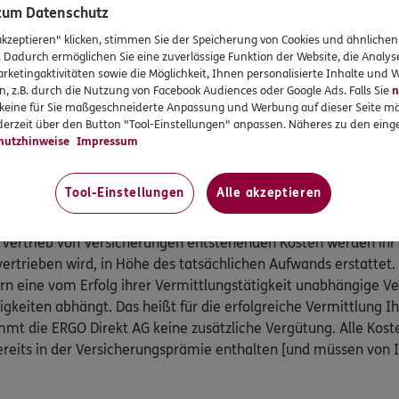
gungsgesetzes teil:
 zum Datenschutz
akzeptieren" klicken, stimmen Sie der Speicherung von Cookies und ähnlichen
 Kranken- und Pflegeversicherung, Postfach 06 02 22, 10052 B
. Dadurch ermöglichen Sie eine zuverlässige Funktion der Website, die Analy
 89 31,
www.pkv-ombudsmann.de
, sofern es um Streitigkeit
rketingaktivitäten sowie die Möglichkeit, Ihnen personalisierte Inhalte und
 Pflegeversicherungen geht.
n, z.B. durch die Nutzung von Facebook Audiences oder Google Ads. Falls Sie
n
smann e.V., Postfach 080632, 10006 Berlin, Telefon: 0800 / 3 6
r keine für Sie maßgeschneiderte Anpassung und Werbung auf dieser Seite mö
erzeit über den Button "Tool-Einstellungen" anpassen. Näheres zu den einge
@versicherungsombudsmann.de
,
http://www.versicherungso
hutzhinweise
Impressum
ammenhang mit anderen privaten Versicherungen geht (außer K
Tool-Einstellungen
Alle akzeptieren
ratung an.
 Vertrieb von Versicherungen entstehenden Kosten werden ihr
vertrieben wird, in Höhe des tatsächlichen Aufwands erstattet.
ern eine vom Erfolg ihrer Vermittlungstätigkeit unabhängige 
igkeiten abhängt. Das heißt für die erfolgreiche Vermittlung I
mt die ERGO Direkt AG keine zusätzliche Vergütung. Alle Kost
reits in der Versicherungsprämie enthalten [und müssen von 