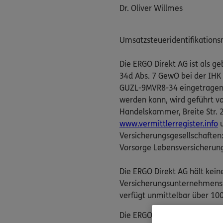
Dr. Oliver Willmes
Umsatzsteueridentifikation
Die ERGO Direkt AG ist als 
34d Abs. 7 GewO bei der IHK
GUZL-9MVR8-34 eingetragen. D
werden kann, wird geführt v
Handelskammer, Breite Str. 29
www.vermittlerregister.info
u
Versicherungsgesellschaften
Vorsorge Lebensversicherun
Die ERGO Direkt AG hält kein
Versicherungsunternehmens. 
verfügt unmittelbar über 100
Die ERGO Direkt AG nimmt ver