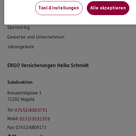
Tool-Einstellungen
Alle akzeptieren
Unsere Agentur
Standorte
Sponsoring
Gewerbe und Unternehmen
Jobangebote
ERGO Versicherungen Heiko Schmidt
Subdirektion
Kreuzertalgasse 1
72202 Nagold
Tel:
07452/6003751
Mobil:
0172/3532359
Fax:
07452/6809171