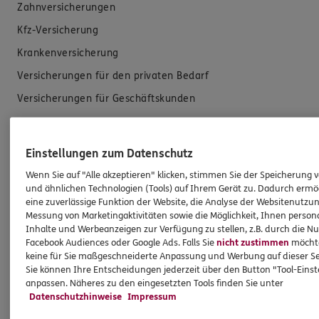
Zahnversicherungen
Kfz-Versicherung
Krankenversicherung
Versicherungen für den privaten Bedarf
Versicherungen für Geschäftskunden
Hilfe & Services
Einstellungen zum Datenschutz
E-Mail schreiben
Wenn Sie auf "Alle akzeptieren" klicken, stimmen Sie der Speicherung 
und ähnlichen Technologien (Tools) auf Ihrem Gerät zu. Dadurch ermö
Schaden melden
eine zuverlässige Funktion der Website, die Analyse der Websitenutzun
Messung von Marketingaktivitäten sowie die Möglichkeit, Ihnen persona
Erstkontaktinformationen
Inhalte und Werbeanzeigen zur Verfügung zu stellen, z.B. durch die N
EU-Offenlegungsvereinbarung
Facebook Audiences oder Google Ads. Falls Sie
nicht zustimmen
möchten
keine für Sie maßgeschneiderte Anpassung und Werbung auf dieser Se
Datenverarbeitung
Sie können Ihre Entscheidungen jederzeit über den Button "Tool-Eins
anpassen. Näheres zu den eingesetzten Tools finden Sie unter
Datenschutzhinweise
Impressum
Das könnte Sie auch interessieren