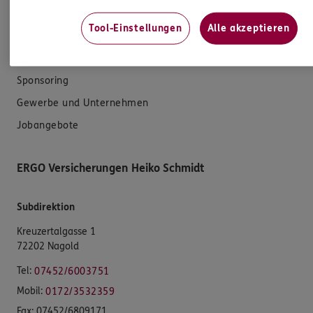
Tool-Einstellungen
Alle akzeptieren
Unsere Agentur
Standorte
Sponsoring
Gewerbe und Unternehmen
Jobangebote
ERGO Versicherungen Heiko Schmidt
Subdirektion
Kreuzertalgasse 1
72202 Nagold
Tel:
07452/6003751
Mobil:
0172/3532359
Fax:
07452/6809171