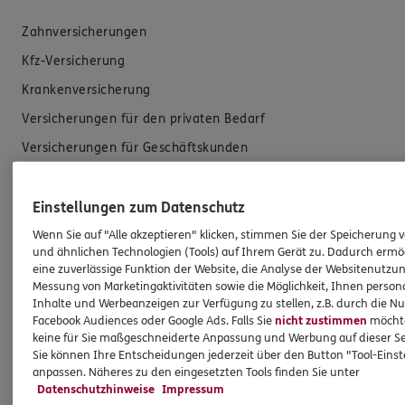
Zahnversicherungen
Kfz-Versicherung
Krankenversicherung
Versicherungen für den privaten Bedarf
Versicherungen für Geschäftskunden
Hilfe & Services
Einstellungen zum Datenschutz
Wenn Sie auf "Alle akzeptieren" klicken, stimmen Sie der Speicherung 
E-Mail schreiben
und ähnlichen Technologien (Tools) auf Ihrem Gerät zu. Dadurch ermö
eine zuverlässige Funktion der Website, die Analyse der Websitenutzun
Schaden melden
Messung von Marketingaktivitäten sowie die Möglichkeit, Ihnen persona
Erstkontaktinformationen
Inhalte und Werbeanzeigen zur Verfügung zu stellen, z.B. durch die N
Facebook Audiences oder Google Ads. Falls Sie
nicht zustimmen
möchten
EU-Offenlegungsvereinbarung
keine für Sie maßgeschneiderte Anpassung und Werbung auf dieser Se
Sie können Ihre Entscheidungen jederzeit über den Button "Tool-Eins
Datenverarbeitung
anpassen. Näheres zu den eingesetzten Tools finden Sie unter
Datenschutzhinweise
Impressum
Das könnte Sie auch interessieren