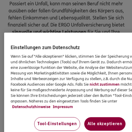
Passiert ein Unfall, kann man seinen Beruf nicht mehr
ausüben oder fallen Grundfähigkeiten des Körpers aus,
fehlen Einkommen und Lebensqualität. Stellen Sie sich
finanziell sicher auf. Die ERGO Unfallversicherung bietet
sinnvolle und wichtige Leistungen
für Sie und Ihre
Kinder.
Einstellungen zum Datenschutz
Wenn Sie auf "Alle akzeptieren" klicken, stimmen Sie der Speicherung 
und ähnlichen Technologien (Tools) auf Ihrem Gerät zu. Dadurch ermö
eine zuverlässige Funktion der Website, die Analyse der Websitenutzun
Messung von Marketingaktivitäten sowie die Möglichkeit, Ihnen persona
Inhalte und Werbeanzeigen zur Verfügung zu stellen, z.B. durch die N
Facebook Audiences oder Google Ads. Falls Sie
nicht zustimmen
möchten
keine für Sie maßgeschneiderte Anpassung und Werbung auf dieser Se
Sie können Ihre Entscheidungen jederzeit über den Button "Tool-Eins
anpassen. Näheres zu den eingesetzten Tools finden Sie unter
Datenschutzhinweise
Impressum
Tool-Einstellungen
Alle akzeptieren