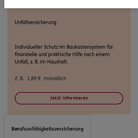
Unfallversicherung
Individueller Schutz im Baukastensystem für
finanzielle und praktische Hilfe nach einem
Unfall, z. B. im Haushalt.
Z. B.
1,89
€
monatlich
Jetzt informieren
Berufsunfähigkeitsversicherung